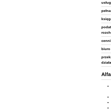
usług
pełna
księg
podat
rozc
cenni
biuro
przek
dział
Alf