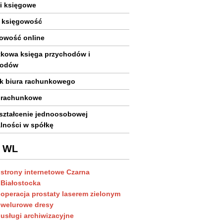
i księgowe
 księgowość
owość online
kowa księga przychodów i
hodów
k biura rachunkowego
 rachunkowe
ształcenie jednoosobowej
alności w spółkę
a WL
strony internetowe Czarna
Białostocka
operacja prostaty laserem zielonym
welurowe dresy
usługi archiwizacyjne