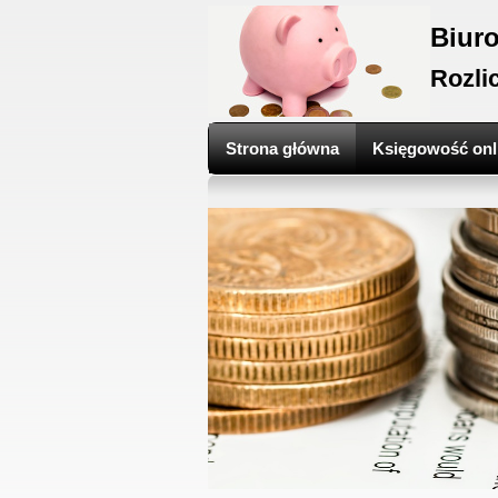
Biur
Rozli
Strona główna
Księgowość onl