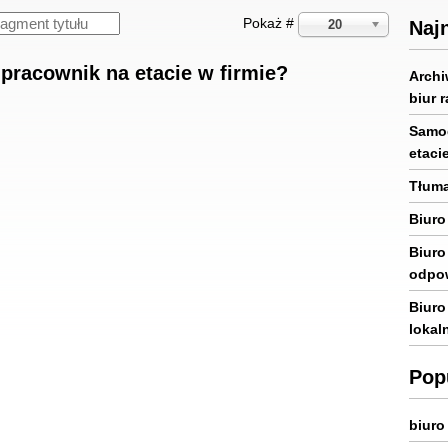
Pokaż #
20
Naj
pracownik na etacie w firmie?
Archi
biur 
Samod
etaci
Tłuma
Biuro
Biuro
odpow
Biuro
lokal
Pop
biuro