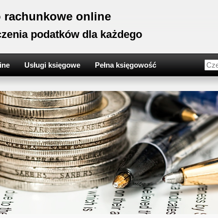
o rachunkowe online
czenia podatków dla każdego
ine
Usługi księgowe
Pełna księgowość